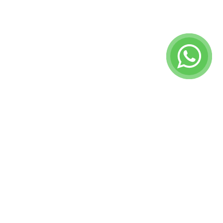
ГАЗОБЛОК ГОСТ
Производство и поставка стеновых
и перегородочных газоблоков
неавтоклавного твердения в